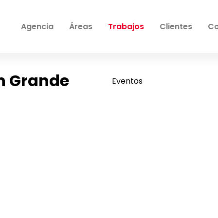
Agencia
Áreas
Trabajos
Clientes
Co
en Grande
Eventos
Playback on other Websites has been disabled by the video owner.