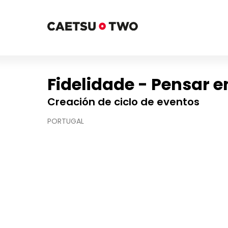
Fidelidade - Pensar 
Creación de ciclo de eventos
PORTUGAL
This
is
a
modal
window.