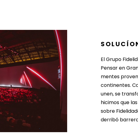
SOLUCÍO
El Grupo Fideli
Pensar en Grand
mentes provenie
continentes. Ca
unen, se trans
hicimos que la
sobre Fidelida
derribó barrera