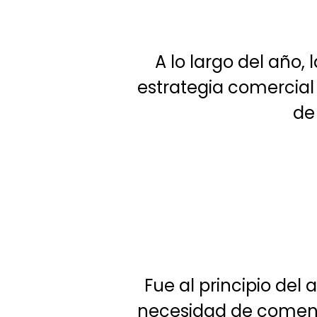
A lo largo del año,
estrategia comercial
de
This
is
a
modal
window.
Fue al principio del
necesidad de comenza