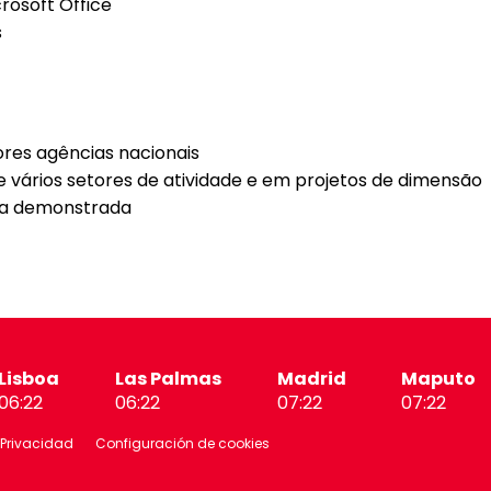
crosoft Office
s
res agências nacionais
 vários setores de atividade e em projetos de dimensão
ia demonstrada
Lisboa
Las Palmas
Madrid
Maputo
06:22
06:22
07:22
07:22
 Privacidad
Configuración de cookies