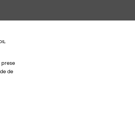
os,
e prese
ade de