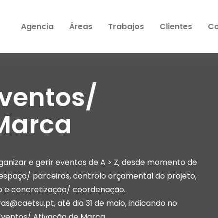
Agencia
Áreas
Trabajos
Clientes
Co
Eventos/
 Marca
ganizar e gerir eventos de A > Z, desde momento de
 espaço/ parceiros, controlo orçamental do projeto,
o e concretização/ coordenação.
ras@caetsu.pt
, até dia 31 de maio, indicando no
ventos/ Ativação de Marca.