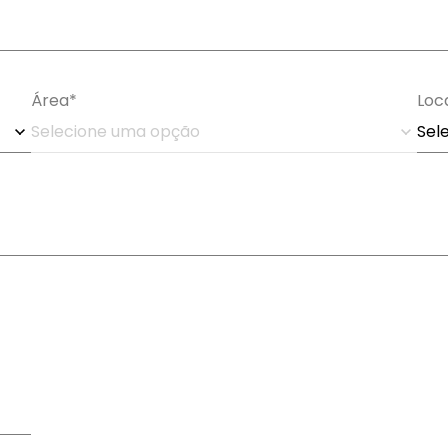
Área*
Loc