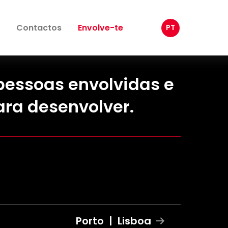
Contactos
Envolve-te
PT
essoas envolvidas e
ra desenvolver.
Porto
|
Lisboa