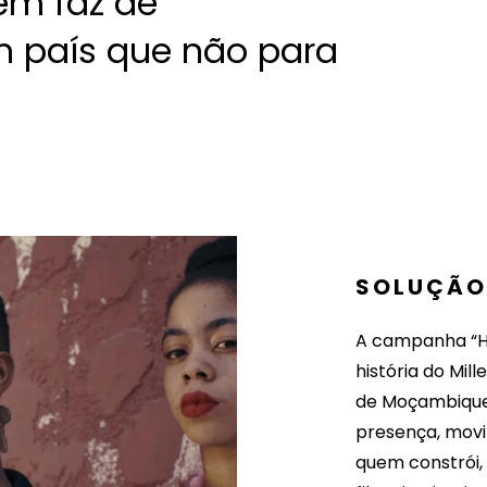
em faz de
país que não para
SOLUÇÃ
A campanha “H
história do Mi
de Moçambique.
presença, movi
quem constrói,