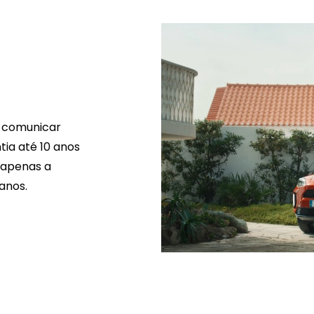
a comunicar
tia até 10 anos
a apenas a
anos.