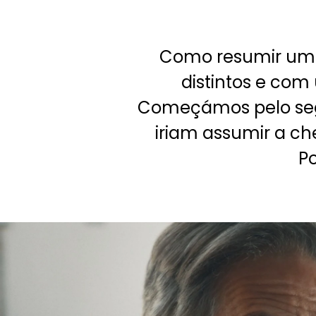
Como resumir um
distintos e co
Começámos pelo segme
iriam assumir a c
Po